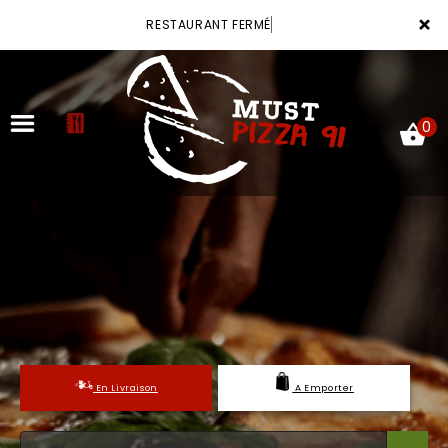
×
RESTAURANT FERMÉ
0
ACCUEIL
LA CARTE
VOTRE COMPTE
NOTRE RESTAURANT
En Livraison
A Emporter
VOS AVIS
MENTIONS LÉGALES