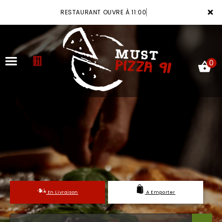
×
RESTAURANT OUVRE À 11:00
0
ACCUEIL
LA CARTE
VOTRE COMPTE
NOTRE RESTAURANT
En Livraison
A Emporter
VOS AVIS
MENTIONS LÉGALES